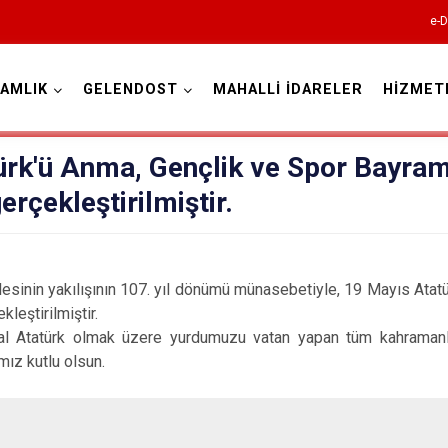
e-D
AMLIK
GELENDOST
MAHALLİ İDARELER
HİZMET
Isparta
ürk'ü Anma, Gençlik ve Spor Bayram
rçekleştirilmiştir.
sinin yakılışının 107. yıl dönümü münasebetiyle, 19 Mayıs Atat
leştirilmiştir.
Atabey
l Atatürk olmak üzere yurdumuzu vatan yapan tüm kahramanla
ız kutlu olsun.
Eğirdir
Gelendost
Gönen