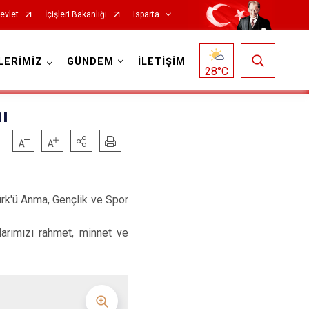
evlet
İçişleri Bakanlığı
Isparta
LERİMİZ
GÜNDEM
İLETİŞİM
28
°C
ı
ürk'ü Anma, Gençlik ve Spor
Senirkent
rımızı rahmet, minnet ve
Sütçüler
Uluborlu
Yalvaç