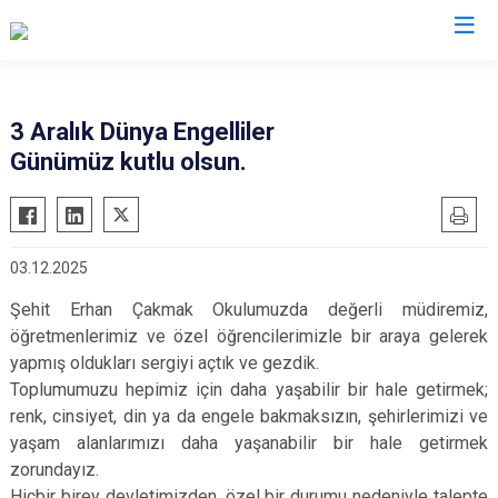
Isparta
3 Aralık Dünya Engelliler
Günümüz kutlu olsun.
Atabey
Senirkent
Eğirdir
Sütçüler
Gelendost
Uluborlu
03.12.2025
Gönen
Yalvaç
Şehit Erhan Çakmak Okulumuzda değerli müdiremiz,
Keçiborlu
Yenişarbademli
öğretmenlerimiz ve özel öğrencilerimizle bir araya gelerek
Şarkikaraağaç
Aksu
yapmış oldukları sergiyi açtık ve gezdik.
Toplumumuzu hepimiz için daha yaşabilir bir hale getirmek;
renk, cinsiyet, din ya da engele bakmaksızın, şehirlerimizi ve
yaşam alanlarımızı daha yaşanabilir bir hale getirmek
zorundayız.
Hiçbir birey devletimizden, özel bir durumu nedeniyle talepte