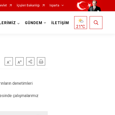
evlet
İçişleri Bakanlığı
Isparta
LERİMİZ
GÜNDEM
İLETİŞİM
21
°C
ınların denetimleri
Senirkent
Sütçüler
vesinde çalışmalarımız
Uluborlu
Yalvaç