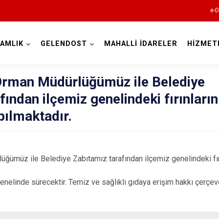
e-D
AMLIK
GELENDOST
MAHALLİ İDARELER
HİZMET
Isparta
 Orman Müdürlüğümüz ile Belediye
ından ilçemiz genelindeki fırınların
pılmaktadır.
üğümüz ile Belediye Zabıtamız tarafından ilçemiz genelindeki fır
Atabey
Eğirdir
genelinde sürecektir. Temiz ve sağlıklı gıdaya erişim hakkı çerçe
Gelendost
Gönen