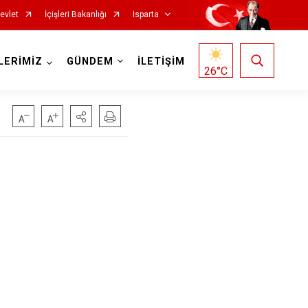
evlet
İçişleri Bakanlığı
Isparta
LERİMİZ
GÜNDEM
İLETİŞİM
26
°C
Senirkent
Sütçüler
Uluborlu
Yalvaç