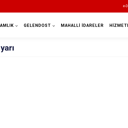
e-D
AMLIK
GELENDOST
MAHALLİ İDARELER
HİZMET
Isparta
yarı
Atabey
Eğirdir
Gelendost
Gönen