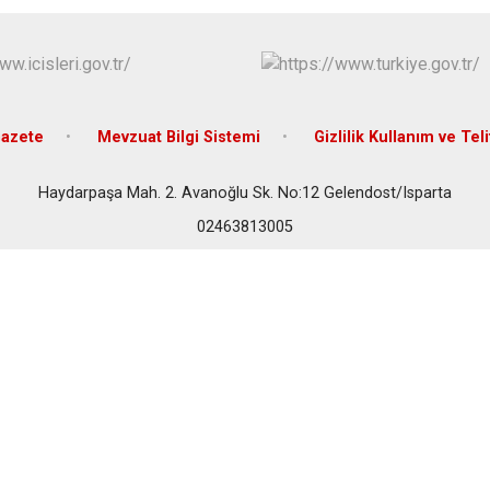
Keçiborlu
Şarkikaraağa
azete
Mevzuat Bilgi Sistemi
Gizlilik Kullanım ve Teli
Haydarpaşa Mah. 2. Avanoğlu Sk. No:12 Gelendost/Isparta
02463813005