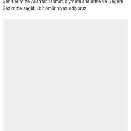
Şehitlerimize Allah'tan rahmet, kıymetli ailelerine ve Değerli
Gazimize sağlıklı bir ömür niyaz ediyoruz.